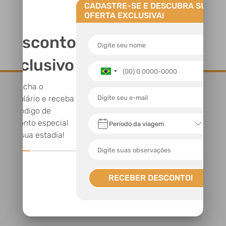
CADASTRE-SE E DESCUBRA SUA
OFERTA EXCLUSIVA!
Desconto
Exclusivo
Preencha o
formulário e receba
um código de
desconto especial
Período da viagem
para sua estadia!
RECEBER DESCONTO!