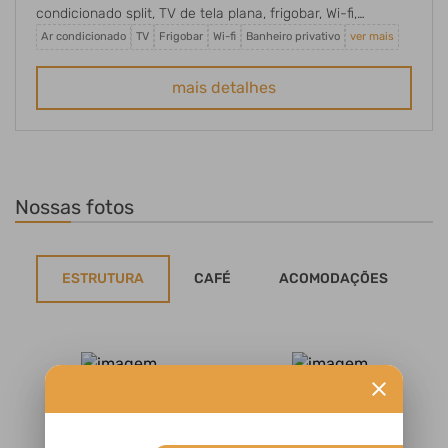
condicionado split, TV de tela plana, frigobar, Wi-fi,
banheiro privativo com chuveiro elétrico, amenities
Ar condicionado
TV
Frigobar
Wi-fi
Banheiro privativo
ver mais
básicos (sabonete e papel higiênico), decoração com
toques coloniais e móveis rústicos preservados.
mais detalhes
Nossas fotos
ESTRUTURA
CAFÉ
ACOMODAÇÕES
close