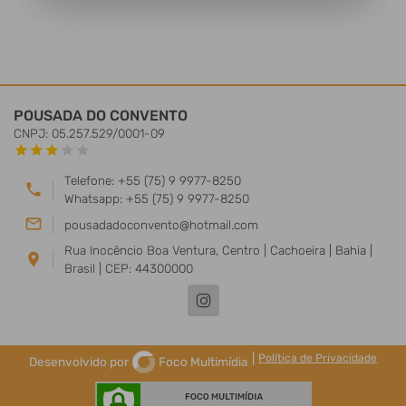
POUSADA DO CONVENTO
CNPJ: 05.257.529/0001-09
star
star
star
star
star
Telefone: +55 (75) 9 9977-8250
phone
Whatsapp: +55 (75) 9 9977-8250
mail_outline
pousadadoconvento@hotmail.com
Rua Inocêncio Boa Ventura, Centro | Cachoeira | Bahia |
location_on
Brasil | CEP: 44300000
|
Política de Privacidade
Desenvolvido por
Foco Multimídia